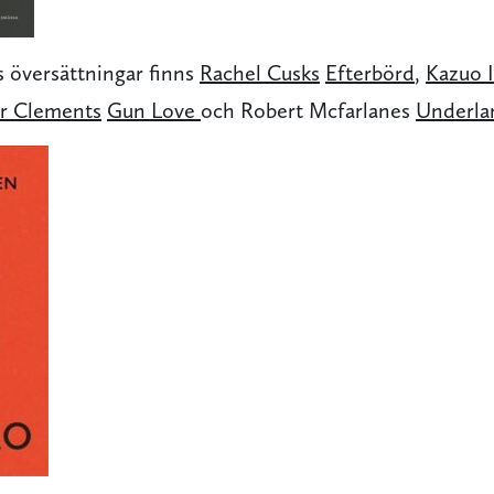
s översättningar finns
Rachel Cusks
Efterbörd
,
Kazuo I
er Clements
Gun Love
och Robert Mcfarlanes
Underla