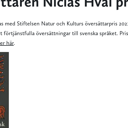
ttaren Niclas Hval pr
s med Stiftelsen Natur och Kulturs översättarpris 2021.
 förtjänstfulla översättningar till svenska språket. P
er här
.