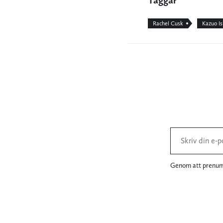
Taggar
Rachel Cusk
Kazuo Is
Genom att prenume