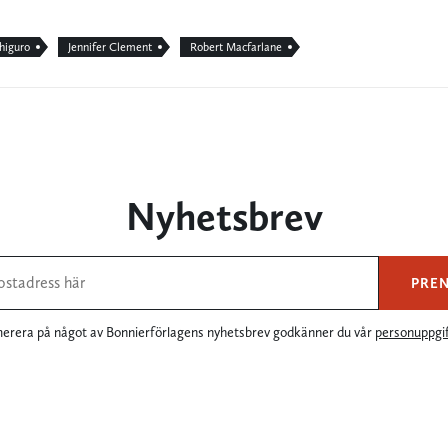
higuro
Jennifer Clement
Robert Macfarlane
Nyhetsbrev
PRE
rera på något av Bonnierförlagens nyhetsbrev godkänner du vår
personuppgif