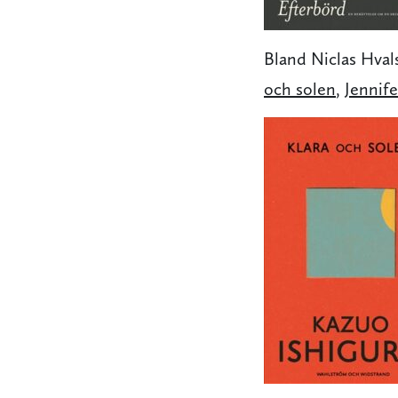
Bland Niclas Hval
och solen
,
Jennif