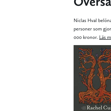
Översä
Niclas Hval belöna
personer som gjort
000 kronor.
Läs m