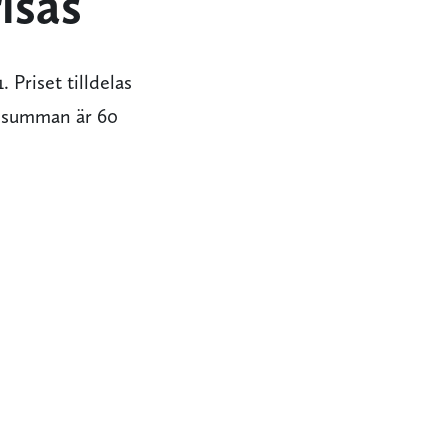
isas
 Priset tilldelas
rissumman är 60