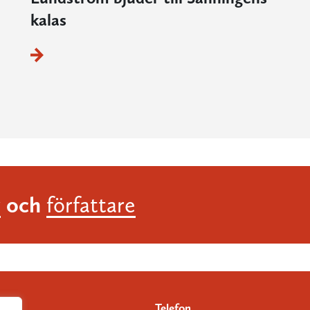
kalas
och
r
författare
Telefon