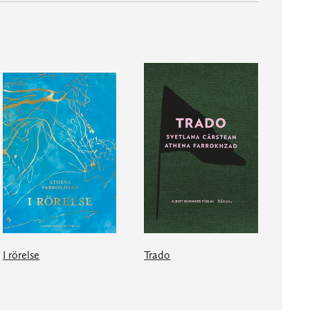
I rörelse
Trado