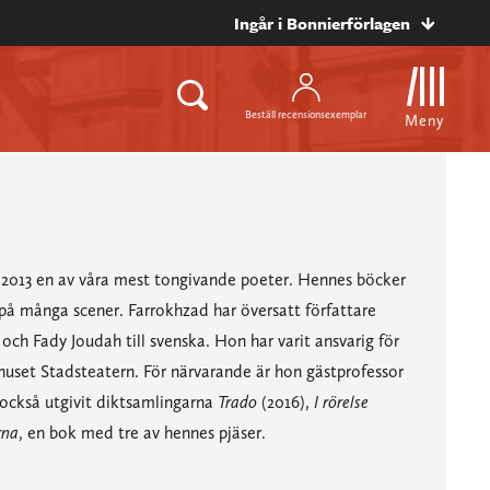
Ingår i Bonnierförlagen
Beställ recensionsexemplar
Meny
2013 en av våra mest tongivande poeter. Hennes böcker
 på många scener. Farrokhzad har översatt författare
ch Fady Joudah till svenska. Hon har varit ansvarig för
rhuset Stadsteatern. För närvarande är hon gästprofessor
 också utgivit diktsamlingarna
Trado
(2016),
I rörelse
rna
, en bok med tre av hennes pjäser.