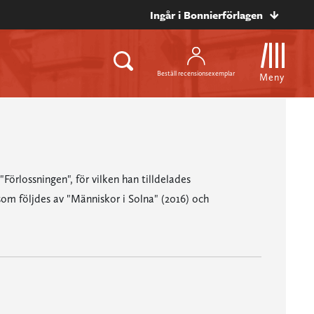
Ingår i Bonnierförlagen
Beställ recensionsexemplar
Meny
lossningen", för vilken han tilldelades
om följdes av "Människor i Solna" (2016) och