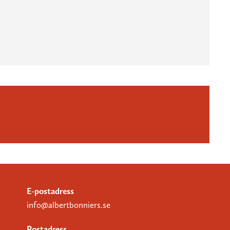
E-postadress
info@albertbonniers.se
Postadress