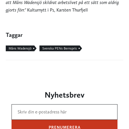
att Måns Wadensjö skildrat arbetslivet på ett sätt som aldrig
gjorts förr."
Kulturnytt i P1, Karsten Thurfjell
Taggar
Måns Wadensjö
Svenska PENs Bernspris
Nyhetsbrev
PRENUMERERA