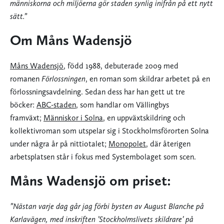
människorna och miljöerna gör staden synlig inifrån på ett nytt
sätt.”
Om Måns Wadensjö
Måns Wadensjö
, född 1988, debuterade 2009 med
romanen
Förlossningen
, en roman som skildrar arbetet på en
förlossningsavdelning. Sedan dess har han gett ut tre
böcker:
ABC-staden
, som handlar om Vällingbys
framväxt;
Människor i Solna
, en uppväxtskildring och
kollektivroman som utspelar sig i Stockholmsförorten Solna
under några år på nittiotalet;
Monopolet
, där återigen
arbetsplatsen står i fokus med Systembolaget som scen.
Måns Wadensjö om priset:
”Nästan varje dag går jag förbi bysten av August Blanche på
Karlavägen, med inskriften ’Stockholmslivets skildrare’ på