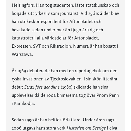
Helsingfors. Han tog studenten, läste statskunskap och
började sitt yrkesliv som journalist. Vid 25 års ålder blev
han utrikeskorrespondent för Aftonbladet och
bevakade sedan under mer än tjugo år krig och
katastrofer i alla världsdelar för Aftonbladet,
Expressen, SVT och Riksradion. Numera är han bosatt i
Warszawa.
År 1969 debuterade han med en reportagebok om den
ryska invasionen av Tjeckoslovakien. I sin skönlitterära
debut
Strax före deadline
(1980) skildrade han sina
upplevelser då de röda khmererna tog över Pnom Penh
i Kambodja.
Sedan 1990 är han heltidsförfattare. Under åren 1992–
2006 utgavs hans stora verk
Historien om Sverige
i elva