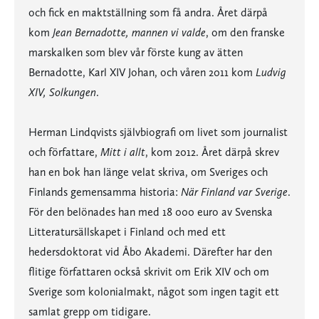
och fick en maktställning som få andra. Året därpå
kom
Jean Bernadotte, mannen vi valde
, om den franske
marskalken som blev vår förste kung av ätten
Bernadotte, Karl XIV Johan, och våren 2011 kom
Ludvig
XIV, Solkungen
.
Herman Lindqvists självbiografi om livet som journalist
och författare,
Mitt i allt
, kom 2012. Året därpå skrev
han en bok han länge velat skriva, om Sveriges och
Finlands gemensamma historia:
När Finland var Sverige
.
För den belönades han med 18 000 euro av Svenska
Litteratursällskapet i Finland och med ett
hedersdoktorat vid Åbo Akademi. Därefter har den
flitige författaren också skrivit om Erik XIV och om
Sverige som kolonialmakt, något som ingen tagit ett
samlat grepp om tidigare.