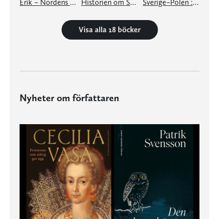
Erik – Nordens härskare och sjörövarkung
Historien om Sverige
Sverige–Polen : 1000 år av krig och kärlek
Visa alla 18 böcker
Nyheter om författaren