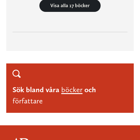
Visa alla 17 böcker
Sök bland våra
böcker
och
författare