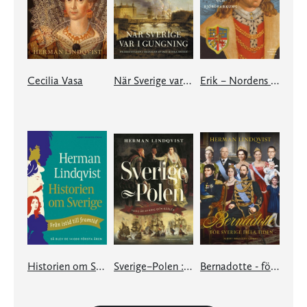
Cecilia Vasa
När Sverige var i gungning
Erik – Nordens härskare och sjörövarkung
Historien om Sverige
Sverige–Polen : 1000 år av krig och kärlek
Bernadotte - för Sverige hela tiden