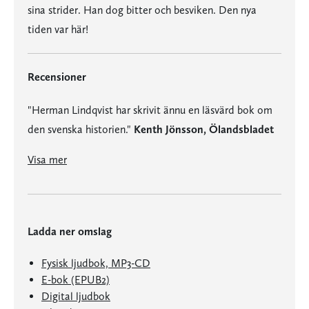
sina strider. Han dog bitter och besviken. Den nya
tiden var här!
Recensioner
"Herman Lindqvist har skrivit ännu en läsvärd bok om
den svenska historien."
Kenth Jönsson, Ölandsbladet
"Herman Lindqvist har skrivit ännu en läsvärd bok om den svenska historien."
Visa mer
Ladda ner omslag
Fysisk ljudbok, MP3-CD
E-bok (EPUB2)
Digital ljudbok