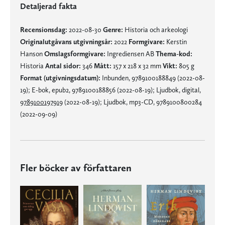
Detaljerad fakta
Recensionsdag:
2022-08-30
Genre:
Historia och arkeologi
Originalutgåvans utgivningsår:
2022
Formgivare:
Kerstin
Hanson
Omslagsformgivare:
Ingrediensen AB
Thema-kod:
Historia
Antal sidor:
346
Mått:
157 x 218 x 32 mm
Vikt:
805 g
Format (utgivningsdatum):
Inbunden, 9789100188849 (2022-08-
19); E-bok, epub2, 9789100188856 (2022-08-19); Ljudbok, digital,
9789100197919
(2022-08-19); Ljudbok, mp3-CD, 9789100800284
(2022-09-09)
Fler böcker av författaren