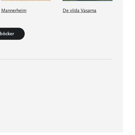
Mannerheim
De vilda Vasarna
7 böcker