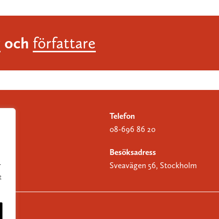
och
r
författare
Telefon
08-696 86 20
Besöksadress
Sveavägen 56, Stockholm
r
t