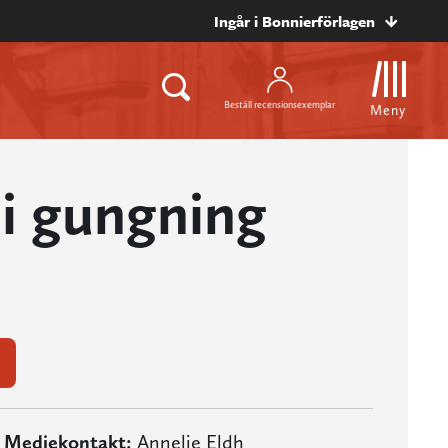
Ingår i Bonnierförlagen
Beställ recensionsexemplar
Meny
 i gungning
Mediekontakt:
Annelie Eldh