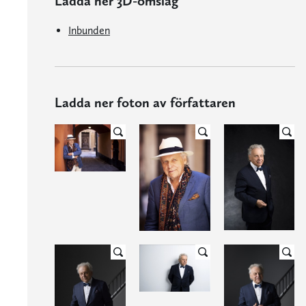
Ladda ner 3D-omslag
Inbunden
Ladda ner foton av författaren