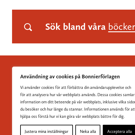
Sök bland våra
böcke
Användning av cookies på Bonnierförlagen
Vi använder cookies för att förbättra din användarupplevelse och
Albert Bonniers Förlag grundades 1837 och är Sveriges
för att analysera hur vår webbplats används. Dessa cookies samlar
största skönlitterära förlag.
information om ditt beteende på vår webbplats, inklusive vilka sido
du besöker och hur länge du stannar. Informationen används för at
hjälpa oss förstå hur vi kan göra vår webbplats bättre för dig.
Justera mina inställningar
Neka alla
Acceptera alla