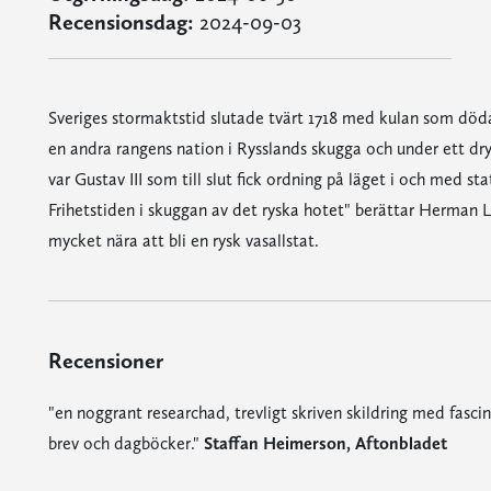
Recensionsdag:
2024-09-03
Sveriges stormaktstid slutade tvärt 1718 med kulan som dödad
en andra rangens nation i Rysslands skugga och under ett dryg
var Gustav III som till slut fick ordning på läget i och med st
Frihetstiden i skuggan av det ryska hotet" berättar Herman Li
mycket nära att bli en rysk vasallstat.
Recensioner
"en noggrant researchad, trevligt skriven skildring med fasc
brev och dagböcker."
Staffan Heimerson, Aftonbladet