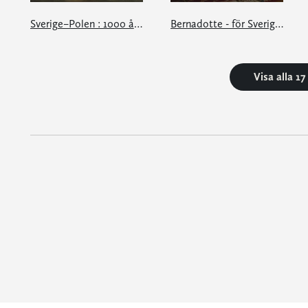
Sverige–Polen : 1000 år av krig och kärlek
Bernadotte - för Sverige hela tiden
Visa alla 1