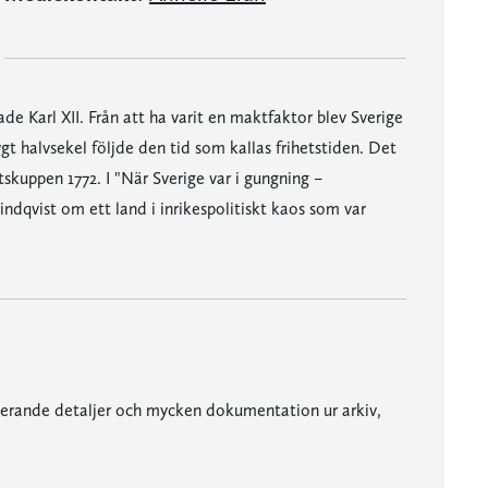
e Karl XII. Från att ha varit en maktfaktor blev Sverige
t halvsekel följde den tid som kallas frihetstiden. Det
atskuppen 1772. I "När Sverige var i gungning –
ndqvist om ett land i inrikespolitiskt kaos som var
inerande detaljer och mycken dokumentation ur arkiv,