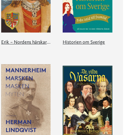
Erik – Nordens härskare och sjörövarkung
Historien om Sverige