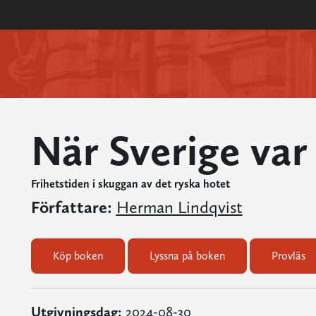
När Sverige var
Frihetstiden i skuggan av det ryska hotet
Författare:
Herman Lindqvist
Köp boken
Lyssna på boken
Provläs
Utgivningsdag:
2024-08-30