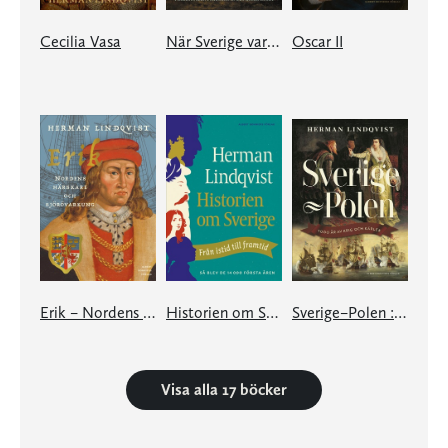
Cecilia Vasa
När Sverige var i gungning
Oscar II
Erik – Nordens härskare och sjörövarkung
Historien om Sverige
Sverige–Polen : 1000 år av krig och kärlek
Visa alla 17 böcker