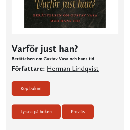
Varför just han?
Berättelsen om Gustav Vasa och hans tid
Författare:
Herman Lindqvist
Köp boken
Lyssna på boken
Provläs