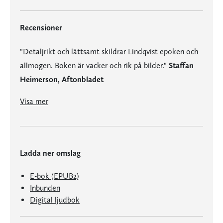
Recensioner
"Detaljrikt och lättsamt skildrar Lindqvist epoken och
allmogen. Boken är vacker och rik på bilder."
Staffan
Heimerson, Aftonbladet
"Herman Lindqvist är en skicklig berättare, som man gärna läser.”
"Detaljrikt och lättsamt skildrar Lindqvist epoken och allmogen. Boken är vacker och rik på bilder."
Staffan Heimerson, Aftonbladet
”Hermans bok är underhållande och flyhänt /…/ Lindqvist kan konsten att med sin osvikliga speakerröst få publiken att lyssna.”
Jan-Olov Nyström, Norrbottens-Kuriren
Visa mer
Ladda ner omslag
E-bok (EPUB2)
Inbunden
Digital ljudbok