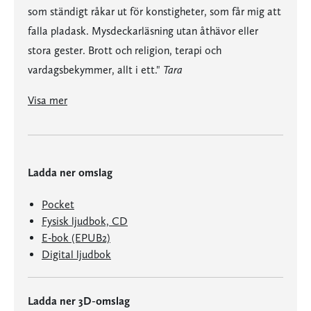
som ständigt råkar ut för konstigheter, som får mig att
falla pladask. Mysdeckarläsning utan åthävor eller
stora gester. Brott och religion, terapi och
vardagsbekymmer, allt i ett."
Tara
"Det är något med frikyrkopastorn Viveka i Enskede, som ständigt råkar ut för konstigheter, som får mig att falla pladask. Mysdeckarläsning utan åthävor eller stora gester. Brott och religion, terapi och vardagsbekymmer, allt i ett."
"Klurigare än vad man först tror och en härlig upprättelse för de små sammanhangen, vardagliga samtalen och nära relationerna."
Östgöta Correspondenten
"… en hyllning till det enkla kollektiva, de vardagliga människorna med de stora tankarna. Charmigt, lekfullt och samtidigt mänskligt djupsinnigt."
Norrköpings Tidningar
om Pastor Viveka och feministerna på Stockrosvägen
Visa mer
Ladda ner omslag
Pocket
Fysisk ljudbok, CD
E-bok (EPUB2)
Digital ljudbok
Ladda ner 3D-omslag