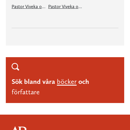
Pastor Viveka och feministerna på Stockrosvägen
Pastor Viveka och Solkattens leende
Sök bland våra
böcker
och
författare