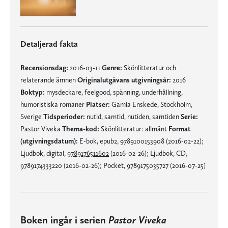
Detaljerad fakta
Recensionsdag:
2016-03-11
Genre:
Skönlitteratur och
relaterande ämnen
Originalutgåvans utgivningsår:
2016
Boktyp:
mysdeckare, feelgood, spänning, underhållning,
humoristiska romaner
Platser:
Gamla Enskede, Stockholm,
Sverige
Tidsperioder:
nutid, samtid, nutiden, samtiden
Serie:
Pastor Viveka
Thema-kod:
Skönlitteratur: allmänt
Format
(utgivningsdatum):
E-bok, epub2, 9789100153908 (2016-02-22);
Ljudbok, digital,
9789176511602
(2016-02-26); Ljudbok, CD,
9789174333220 (2016-02-26); Pocket, 9789175035727 (2016-07-25)
Boken ingår i serien
Pastor Viveka