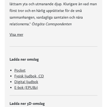
lättsam yta och utmanande djup. Klurigare än vad man
först tror och en härlig upprättelse för de små
sammanhangen, vardagliga samtalen och nära
relationerna."
Östgöta Correspondenten
"... en lustfylld och mysig deckare, som också innehåller många tänkvärda existentiella exkurser. Här finns både lättsam yta och utmanande djup. Klurigare än vad man först tror och en härlig upprättelse för de små sammanhangen, vardagliga samtalen och nära relationerna."
"… en hyllning till det enkla kollektiva, de vardagliga människorna med de stora tankarna. Charmigt, lekfullt och samtidigt mänskligt djupsinnigt."
Norrköpings Tidningar
"Det är något med frikyrkopastorn Viveka i Enskede, som ständigt råkar ut för konstigheter, som får mig att falla pladask."
om Pastor Viveka och feministerna på Stockrosvägen
Visa mer
Ladda ner omslag
Pocket
Fysisk ljudbok, CD
Digital ljudbok
E-bok (EPUB2)
Ladda ner 3D-omslag