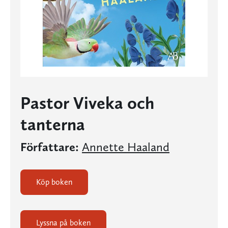
Pastor Viveka och
tanterna
Författare:
Annette Haaland
Köp boken
Lyssna på boken