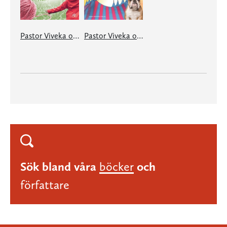
Pastor Viveka och feministerna på Stockrosvägen
Pastor Viveka och Solkattens leende
Sök bland våra
böcker
och
författare