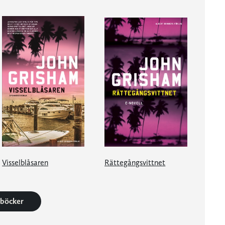
Visselblåsaren
Rättegångsvittnet
5 böcker