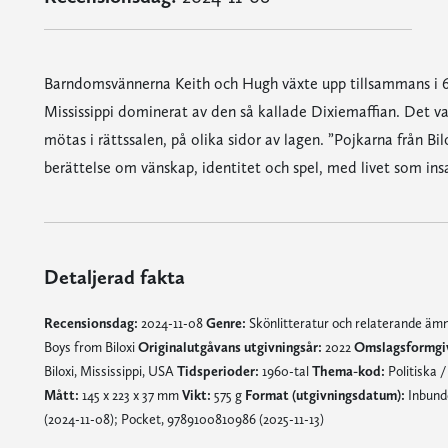
Barndomsvännerna Keith och Hugh växte upp tillsammans i 60-
Mississippi dominerat av den så kallade Dixiemaffian. Det var 
mötas i rättssalen, på olika sidor av lagen. ”Pojkarna från Bil
berättelse om vänskap, identitet och spel, med livet som insa
Detaljerad fakta
Recensionsdag:
2024-11-08
Genre:
Skönlitteratur och relaterande ä
Boys from Biloxi
Originalutgåvans utgivningsår:
2022
Omslagsformgi
Biloxi, Mississippi, USA
Tidsperioder:
1960-tal
Thema-kod:
Politiska /
Mått:
145 x 223 x 37 mm
Vikt:
575 g
Format (utgivningsdatum):
Inbunde
(2024-11-08); Pocket, 9789100810986 (2025-11-13)