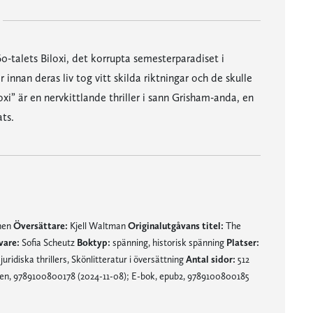
talets Biloxi, det korrupta semesterparadiset i
innan deras liv tog vitt skilda riktningar och de skulle
oxi” är en nervkittlande thriller i sann Grisham-anda, en
ts.
mnen
Översättare:
Kjell Waltman
Originalutgåvans titel:
The
vare:
Sofia Scheutz
Boktyp:
spänning, historisk spänning
Platser:
 juridiska thrillers, Skönlitteratur i översättning
Antal sidor:
512
n, 9789100800178 (2024-11-08); E-bok, epub2, 9789100800185