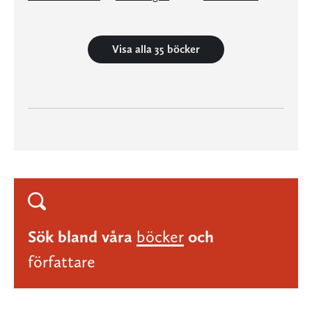
Visa alla 35 böcker
Sök bland våra
böcker
och
författare