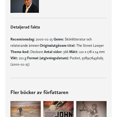
Detaljerad fakta
Recensionsdag:
2000-01-25
Genre:
Skönlitteratur och
relaterande ämnen
Originalutgåvans titel:
The Street Lawyer
Thema-kod:
Deckare
Antal sidor:
366
Mått:
110 x 178 x 24 mm
Vikt:
201 g
Format (utgivningsdatum):
Pocket, 9789176436165
(2000-01-25)
Fler böcker av författaren