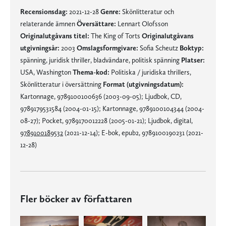
Recensionsdag:
2021-12-28
Genre:
Skönlitteratur och
relaterande ämnen
Översättare:
Lennart Olofsson
Originalutgåvans titel:
The King of Torts
Originalutgåvans
utgivningsår:
2003
Omslagsformgivare:
Sofia Scheutz
Boktyp:
spänning, juridisk thriller, bladvändare, politisk spänning
Platser:
USA, Washington
Thema-kod:
Politiska / juridiska thrillers,
Skönlitteratur i översättning
Format (utgivningsdatum):
Kartonnage, 9789100100636 (2003-09-05); Ljudbok, CD,
9789179531584 (2004-01-15); Kartonnage, 9789100104344 (2004-
08-27); Pocket, 9789170012228 (2005-01-21); Ljudbok, digital,
9789100189532
(2021-12-14); E-bok, epub2, 9789100190231 (2021-
12-28)
Fler böcker av författaren