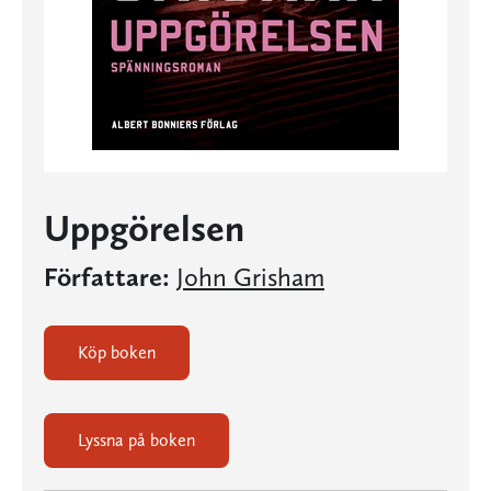
Uppgörelsen
Författare:
John Grisham
Köp boken
Lyssna på boken