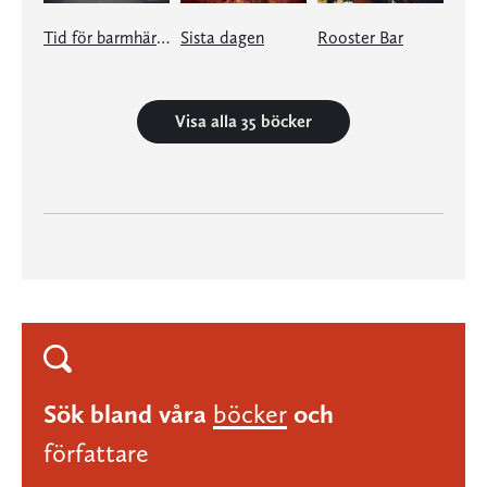
Tid för barmhärtighet
Sista dagen
Rooster Bar
Visa alla 35 böcker
Sök bland våra
böcker
och
författare