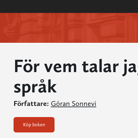
För vem talar j
språk
Författare:
Göran Sonnevi
Köp boken