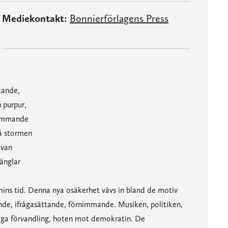
Mediekontakt:
Bonnierförlagens Press
kande,
 purpur,
lommande
å stormen
ävan
 änglar
ns tid. Denna nya osäkerhet vävs in bland de motiv
nde, ifrågasättande, förnimmande. Musiken, politiken,
diga förvandling, hoten mot demokratin. De