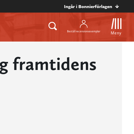
Ingår i Bonnierförlagen
Beställ recensionsexemplar
Meny
ag framtidens