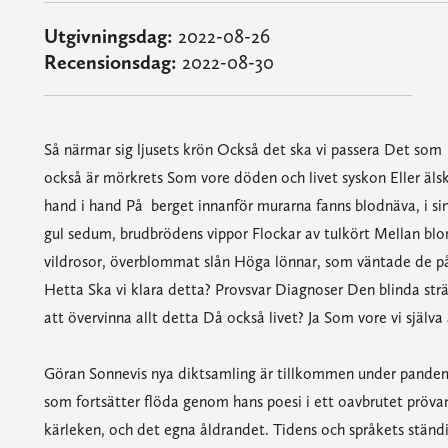
Utgivningsdag:
2022-08-26
Recensionsdag:
2022-08-30
Så närmar sig ljusets krön Också det ska vi passera Det som
också är mörkrets Som vore döden och livet syskon Eller äls
hand i hand På berget innanför murarna fanns blodnäva, i sin
gul sedum, brudbrödens vippor Flockar av tulkört Mellan b
vildrosor, överblommat slån Höga lönnar, som väntade de p
Hetta Ska vi klara detta? Provsvar Diagnoser Den blinda str
att övervinna allt detta Då också livet? Ja Som vore vi själva
Göran Sonnevis nya diktsamling är tillkommen under pandemi
som fortsätter flöda genom hans poesi i ett oavbrutet pröva
kärleken, och det egna åldrandet. Tidens och språkets stän