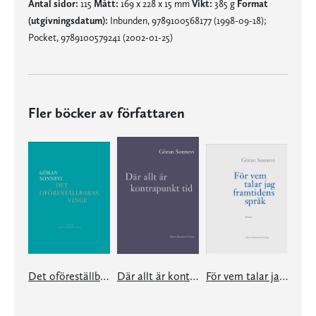
Antal sidor:
115
Mått:
169 x 228 x 15 mm
Vikt:
385 g
Format
(utgivningsdatum):
Inbunden, 9789100568177 (1998-09-18);
Pocket, 9789100579241 (2002-01-25)
Fler böcker av författaren
Det oföreställbaras vinge
Där allt är kontrapunkt tid
För vem talar jag framtidens språk