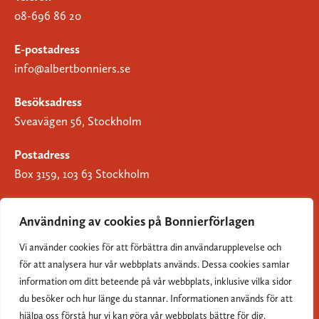
08-696 86 20
E-postadress
info@albertbonniers.se
Besöksadress
Sveavägen 56, Stockholm
Postadress
Box 3159, 103 63 Stockholm
Användning av cookies på Bonnierförlagen
Vi använder cookies för att förbättra din användarupplevelse och
Om Bonnierförlagen
för att analysera hur vår webbplats används. Dessa cookies samlar
Cookies
information om ditt beteende på vår webbplats, inklusive vilka sidor
du besöker och hur länge du stannar. Informationen används för att
Integritetspolicy
hjälpa oss förstå hur vi kan göra vår webbplats bättre för dig.