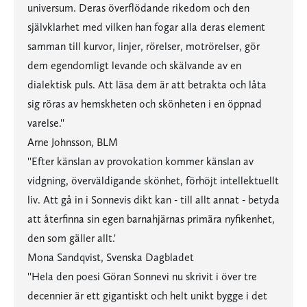
universum. Deras överflödande rikedom och den
självklarhet med vilken han fogar alla deras element
samman till kurvor, linjer, rörelser, motrörelser, gör
dem egendomligt levande och skälvande av en
dialektisk puls. Att läsa dem är att betrakta och låta
sig röras av hemskheten och skönheten i en öppnad
varelse.''
Arne Johnsson, BLM
''Efter känslan av provokation kommer känslan av
vidgning, överväldigande skönhet, förhöjt intellektuellt
liv. Att gå in i Sonnevis dikt kan - till allt annat - betyda
att återfinna sin egen barnahjärnas primära nyfikenhet,
den som gäller allt.'
Mona Sandqvist, Svenska Dagbladet
''Hela den poesi Göran Sonnevi nu skrivit i över tre
decennier är ett gigantiskt och helt unikt bygge i det