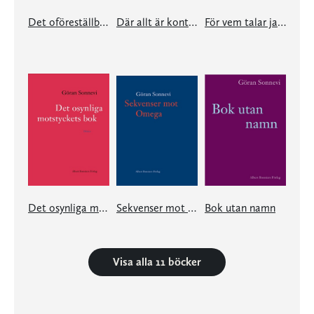
Det oföreställbaras vinge
Där allt är kontrapunkt tid
För vem talar jag framtidens språk
Det osynliga motstyckets bok
Sekvenser mot Omega
Bok utan namn
Visa alla 11 böcker