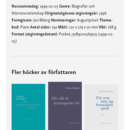
Recensionsdag:
1999-02-05
Genre:
Biografier och
litteraturvetenskap
Originalutgåvans utgivningsår:
1996
Formgivare:
Jan Biberg
Nomineringar:
Augustpriset
Thema-
kod:
Poesi
Antal sidor:
292
Mått:
110 x 179 x 20 mm
Vikt:
168 g
Format (utgivningsdatum):
Pocket, 9789100569525 (1999-02-
05)
Fler böcker av författaren