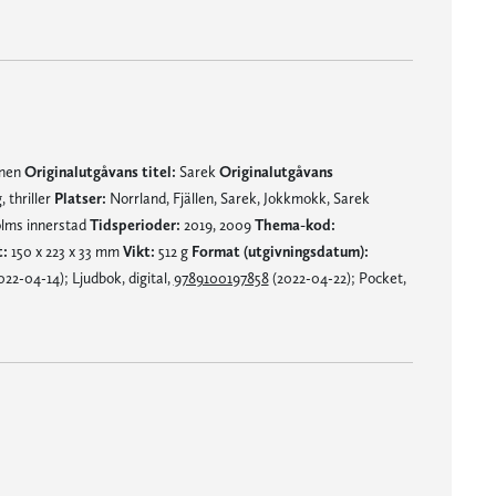
mnen
Originalutgåvans titel:
Sarek
Originalutgåvans
 thriller
Platser:
Norrland, Fjällen, Sarek, Jokkmokk, Sarek
olms innerstad
Tidsperioder:
2019, 2009
Thema-kod:
:
150 x 223 x 33 mm
Vikt:
512 g
Format (utgivningsdatum):
22-04-14); Ljudbok, digital,
9789100197858
(2022-04-22); Pocket,