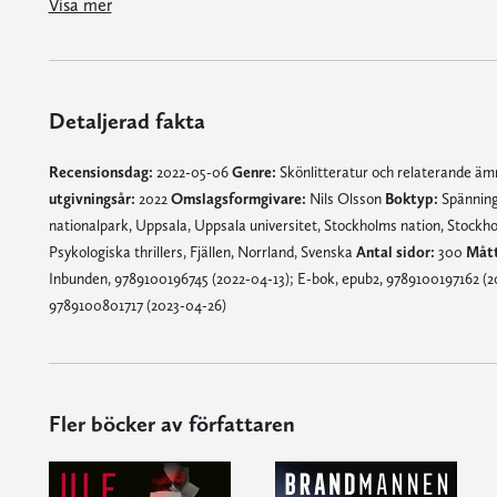
Visa mer
Detaljerad fakta
Recensionsdag:
2022-05-06
Genre:
Skönlitteratur och relaterande ä
utgivningsår:
2022
Omslagsformgivare:
Nils Olsson
Boktyp:
Spänning,
nationalpark, Uppsala, Uppsala universitet, Stockholms nation, Stockh
Psykologiska thrillers, Fjällen, Norrland, Svenska
Antal sidor:
300
Mått
Inbunden, 9789100196745 (2022-04-13); E-bok, epub2, 9789100197162 (20
9789100801717 (2023-04-26)
Fler böcker av författaren