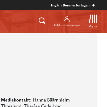
Ingår i Bonnierförlagen
Beställ recensionsexemplar
Meny
Mediekontakt:
Hanna Bäärnhielm
Thorslund
,
Thérèse Cederblad