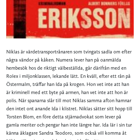
Niklas är värdetransportrånaren som tvingats sadla om efter
några vändor på kåken. Numera lever han på oanmälda
hembesök hos de riktigt välbeställda, går därifrån med en
Rolex i miljonklassen, lekande lätt. En kväll, efter ett rån på
Östermalm, träffar han Ida på krogen. Hon vet inte att han
är kriminell med ett byte på armen, han vet inte att hon är
polis. När spanarna slår till mot Niklas samma afton hamnar
den intet ont anande Ida i klistret. Niklas sätter sitt hopp till
Torsten Blom, en före detta stjärnadvokat som lever på
gamla meriter och pengar han inte längre har. Ida lär i sin tur
känna åklagare Sandra Teodoro, som också vill komma åt