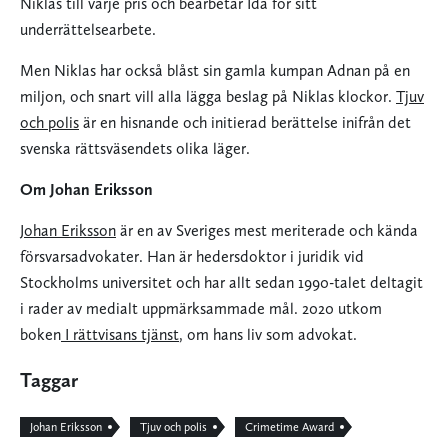
Niklas till varje pris och bearbetar Ida för sitt
underrättelsearbete.
Men Niklas har också blåst sin gamla kumpan Adnan på en
miljon, och snart vill alla lägga beslag på Niklas klockor.
Tjuv
och polis
är en hisnande och initierad berättelse inifrån det
svenska rättsväsendets olika läger.
Om Johan Eriksson
Johan Eriksson
är en av Sveriges mest meriterade och kända
försvarsadvokater. Han är hedersdoktor i juridik vid
Stockholms universitet och har allt sedan 1990-talet deltagit
i rader av medialt uppmärksammade mål. 2020 utkom
boken
I rättvisans tjänst
, om hans liv som advokat.
Taggar
Johan Eriksson
Tjuv och polis
Crimetime Award