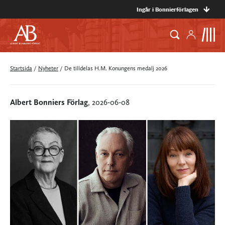
Ingår i Bonnierförlagen
Startsida
/
Nyheter
/
De tilldelas H.M. Konungens medalj 2026
Albert Bonniers Förlag
, 2026-06-08