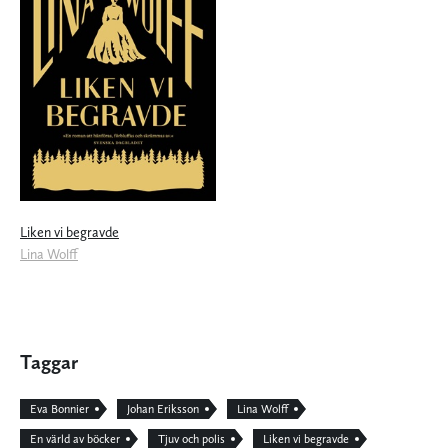
Liken vi begravde
Lina Wolff
Taggar
Eva Bonnier
Johan Eriksson
Lina Wolff
En värld av böcker
Tjuv och polis
Liken vi begravde