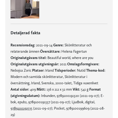
Detaljerad fakta
Recensionsdag:
2021-09-14
Genre:
Skönlitteratur och
relaterande ämnen
Översättare:
Helena Fagertun
Originalutgåvans titel:
Beautiful world, where are you
Originalutgåvans utgivningsår:
2021
Omslagsformgivare:
Nebojsa Zoric
Platser:
lrland
Tidsperioder:
Nutid
Thema-kod:
Modern och samtida skönlitteratur, Skönlitteratur i
översättning, Irland, Svenska, 2000-talet, Tidiga vuxenlivet
Antal sidor:
409
Mått:
136 x 212 x 32 mm
Vikt:
541 g
Format
(utgivningsdatum):
Inbunden, 9789100191320 (2021-09-07); E-
bok, epub2, 9789100191337 (2021-09-07); Ljudbok, digital,
9789100191535
(2021-09-07); Pocket, 9789100199609 (2022-08-
29)