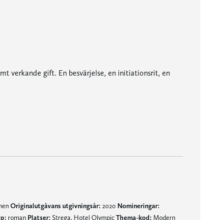
 verkande gift. En besvärjelse, en initiationsrit, en
kvinnovärld Lykke Holm skriver fram är också märkvärdig och förtrollande, även rent bokstavligt. [...]
mnen
Originalutgåvans utgivningsår:
2020
Nomineringar:
p:
roman
Platser:
Strega, Hotel Olympic
Thema-kod:
Modern