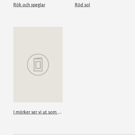
Rök och speglar
Röd sol
I mörker ser vi ut som systrar eller bröder: en e-singel ur Granta #4