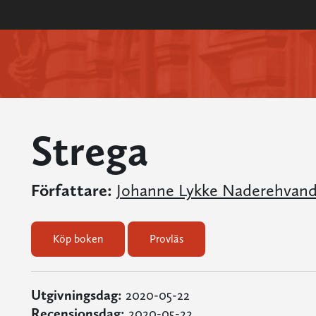
Strega
Författare:
Johanne Lykke Naderehvand
Köp boken
Provläs
Utgivningsdag:
2020-05-22
Recensionsdag:
2020-05-22