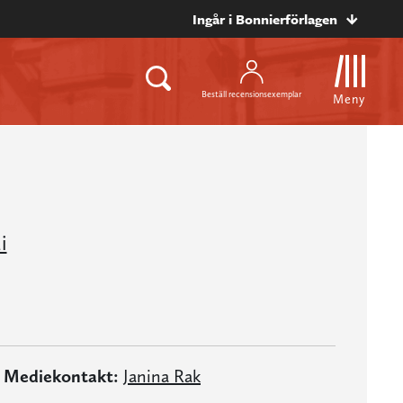
Ingår i Bonnierförlagen
Beställ recensionsexemplar
Meny
i
Mediekontakt:
Janina Rak