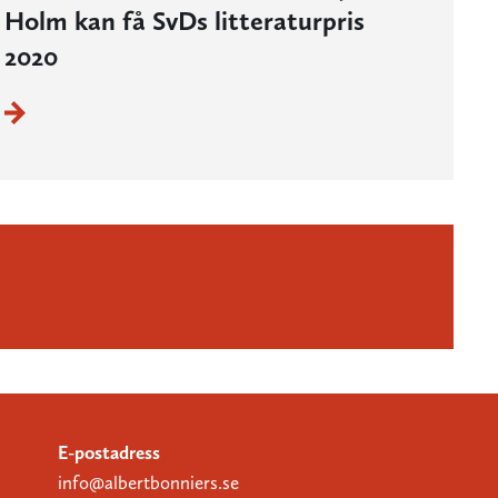
Holm kan få SvDs litteraturpris
2020
E-postadress
info@albertbonniers.se