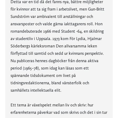
Detta var en tid då det fanns nya, bättre möjligheter
för kvinnor att ta sig fram i arbetslivet, men Gun-Britt
Sundström var ambivalent till anställningar och
ansvarsposter och valde gärna iakttagarens roll. Hon
romandebuterade 1966 med Student -64, en skildring
av studentliv i Uppsala. 1973 kom För Lydia, Hjalmar
Söderbergs kärleksroman Den allvarsamma leken
förflyttad till samtid och sedd ur kvinnans perspektiv.
Nu publiceras hennes dagböcker från denna aktiva
period (1965–78), som idag kan läsas som ett
spännande tidsdokument om livet på
tidningsredaktionerna, bland vänsterfolk och
samhällets intellektuella elit.
Ett tema är växelspelet mellan liv och skriv: hur
erfarenheterna påverkar vad som skrivs och det i sin tur