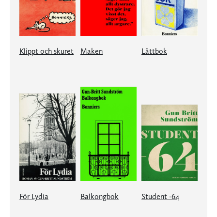
Klippt och skuret
Maken
Lättbok
För Lydia
Balkongbok
Student -64