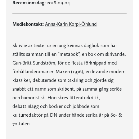
Recensionsdag:
2018-09-04
Mediekontakt:
Anna-Karin Korpi-Öhlund
Skrivliv är texter ur en ung kvinnas dagbok som har
ställts samman till en ”metabok”, en bok om skrivande.
Gun-Britt Sundström, för de flesta förknippad med
förhållanderomanen Maken (1976), en levande modern
klassiker, debuterade som 21-åring och gjorde sig
snabbt ett namn som skribent, på samma gång seriös
och humoristisk. Hon skrev litteraturkritik,
debattinlägg och böcker och jobbade som
kulturredaktör på DN under händelserika år på 60- &
70-talen.