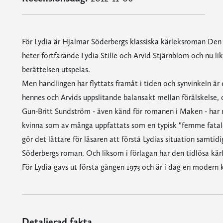
För Lydia är Hjalmar Söderbergs klassiska kärleksroman Den
heter fortfarande Lydia Stille och Arvid Stjärnblom och nu l
berättelsen utspelas.
Men handlingen har flyttats framåt i tiden och synvinkeln är
hennes och Arvids uppslitande balansakt mellan förälskelse, 
Gun-Britt Sundström - även känd för romanen i Maken - har 
kvinna som av många uppfattats som en typisk "femme fatale",
gör det lättare för läsaren att förstå Lydias situation samt
Söderbergs roman. Och liksom i förlagan har den tidlösa kärl
För Lydia gavs ut första gången 1973 och är i dag en modern k
Detaljerad fakta