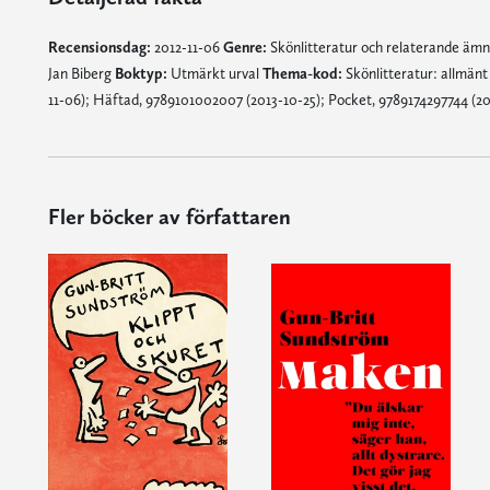
Recensionsdag:
2012-11-06
Genre:
Skönlitteratur och relaterande äm
Jan Biberg
Boktyp:
Utmärkt urval
Thema-kod:
Skönlitteratur: allmän
11-06); Häftad, 9789101002007 (2013-10-25); Pocket, 9789174297744 (201
Fler böcker av författaren