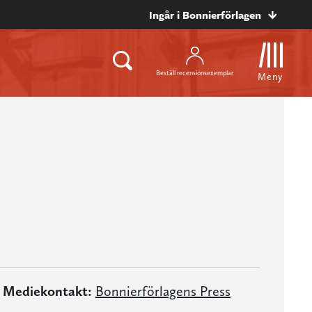
Ingår i Bonnierförlagen
Beställ recensionsexemplar
Meny
Mediekontakt:
Bonnierförlagens Press