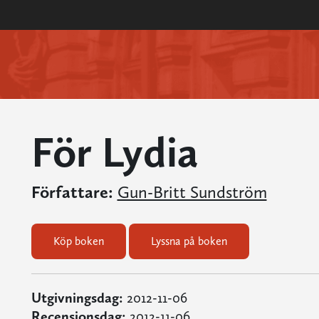
För Lydia
Författare:
Gun-Britt Sundström
Köp boken
Lyssna på boken
Utgivningsdag:
2012-11-06
Recensionsdag:
2012-11-06