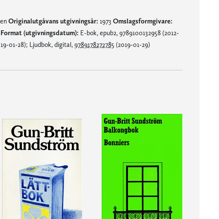
nen
Originalutgåvans utgivningsår:
1973
Omslagsformgivare:
t
Format (utgivningsdatum):
E-bok, epub2, 9789100132958 (2012-
9-01-28); Ljudbok, digital,
9789178272785
(2019-01-29)