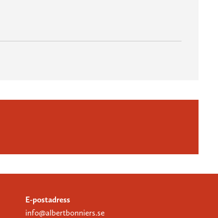
E-postadress
info@albertbonniers.se