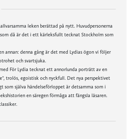
 allvarsamma leken berättad på nytt. Huvudpersonerna
iksom då är det i ett kärleksfullt tecknat Stockholm som
 en annan: denna gång är det med Lydias ögon vi följer
otrohet och svartsjuka.
med För Lydia tecknat ett annorlunda porträtt av en
 trolös, egoistisk och nyckfull. Det nya perspektivet
idigt som själva händelseförloppet är detsamma som i
ekshistorien en säregen förmåga att fängsla läsaren.
lassiker.