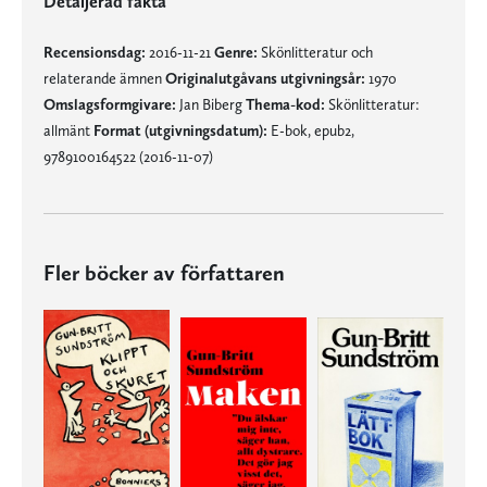
Detaljerad fakta
Recensionsdag:
2016-11-21
Genre:
Skönlitteratur och
relaterande ämnen
Originalutgåvans utgivningsår:
1970
Omslagsformgivare:
Jan Biberg
Thema-kod:
Skönlitteratur:
allmänt
Format (utgivningsdatum):
E-bok, epub2,
9789100164522 (2016-11-07)
Fler böcker av författaren