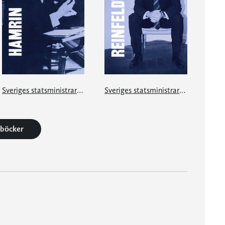
Sveriges statsministrar under 100 år. Felix Hamrin
Sveriges statsministrar under 100 år. Fredrik Reinfeldt
1 böcker