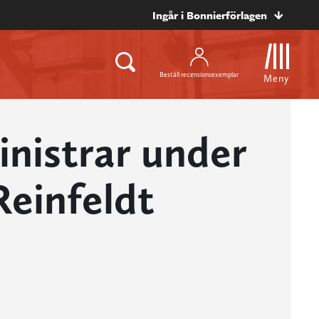
Ingår i Bonnierförlagen
Beställ recensionsexemplar
Meny
inistrar under
Reinfeldt