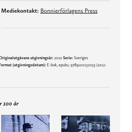
Mediekontakt:
Bonnierförlagens Press
Originalutgåvans utgivningsår:
2010
Serie:
Sveriges
Format (utgivningsdatum):
E-bok, epub2, 9789100132033 (2012-
r 100 år