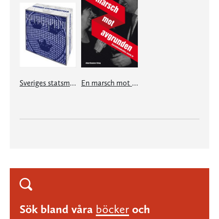
Sveriges statsministrar under 100 år. Samlingsutgåva
En marsch mot avgrunden
Sök bland våra
böcker
och