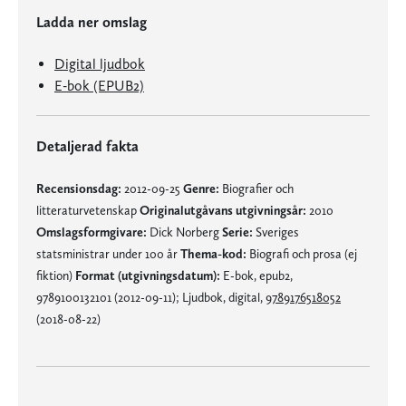
Ladda ner omslag
Digital ljudbok
E-bok (EPUB2)
Detaljerad fakta
Recensionsdag:
2012-09-25
Genre:
Biografier och
litteraturvetenskap
Originalutgåvans utgivningsår:
2010
Omslagsformgivare:
Dick Norberg
Serie:
Sveriges
statsministrar under 100 år
Thema-kod:
Biografi och prosa (ej
fiktion)
Format (utgivningsdatum):
E-bok, epub2,
9789100132101 (2012-09-11); Ljudbok, digital,
9789176518052
(2018-08-22)