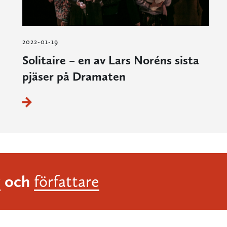
2022-01-19
Solitaire – en av Lars Noréns sista
pjäser på Dramaten
och
r
författare