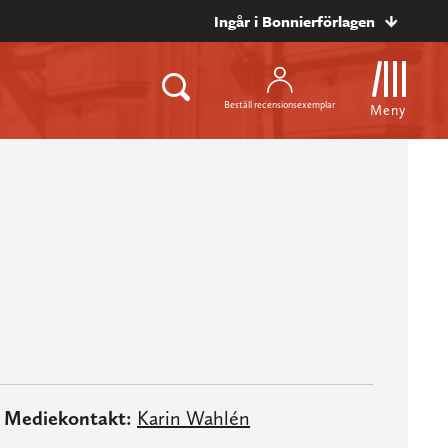
Ingår i Bonnierförlagen
Beställ recensionsexemplar
Meny
Mediekontakt:
Karin Wahlén