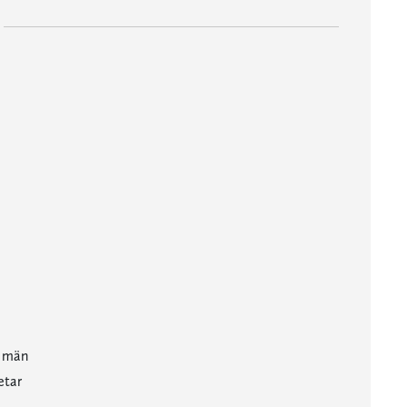
e män
etar