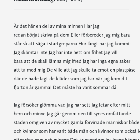
Är det här en del av mina minnen Har jag
redan börjat skriva på dem Eller förbereder jag mig bara
står så att säga i startgroparna Hur långt har jag kommit
Jag skämtar inte Jag har inte bett om frihet Jag vill
bara att de skall lämna mig ifred Jag har inga egna saker
att ta med mig De ville att jag skulle ta emot en plastpåse
där de hade lagt de kläder som jag bar när jag kom dit
fjorton år gammal Det måste ha varit sommar då
Jag försöker glömma vad jag har sett Jag letar efter mitt
hem och minne Jag går genom den till synes omfattande
staden omgiven av mycket gamla förvirrade människor båd
och kvinnor som har varit både män och kvinnor som också l
efter sina hem och minnen Det är egendomligt Ingen känner