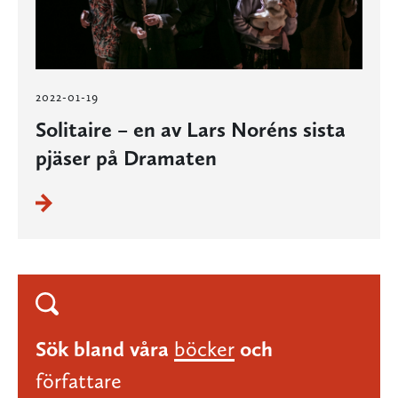
2022-01-19
Solitaire – en av Lars Noréns sista
pjäser på Dramaten
Sök bland våra
böcker
och
författare