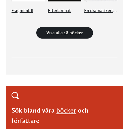
Fragment II
Efterlämnat
En dramatikers dagbok 20132015
Visa alla 18 böcker
Sök bland våra
böcker
och
författare