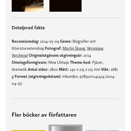
Detaljerad fakta
Recensionsdag:
2014-05-09
Genre:
Biografier och
litteraturvetenskap
Fotograf:
Martin Skoog
,
Véronique
Vercheval
Originalutgåvans utgivningsår:
2014
Omslagsformgivare:
Nina Ulmaja
Thema-kod:
Pjäser,
dramatik
Antal sidor:
2800
Mått:
140 x 225 x 125 mm
Vikt:
2681
g
Format (utgivningsdatum):
Inbunden, 9789100141424 (2014-
04-25)
Fler böcker av författaren