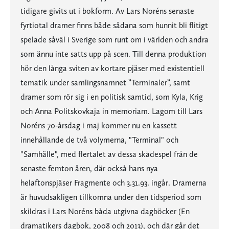
tidigare givits ut i bokform. Av Lars Noréns senaste
fyrtiotal dramer finns både sådana som hunnit bli flitigt
spelade såväl i Sverige som runt om i världen och andra
som ännu inte satts upp på scen. Till denna produktion
hör den långa sviten av kortare pjäser med existentiell
tematik under samlingsnamnet ”Terminaler”, samt
dramer som rör sig i en politisk samtid, som Kyla, Krig
och Anna Politskovkaja in memoriam. Lagom till Lars
Noréns 70-årsdag i maj kommer nu en kassett
innehållande de två volymerna, "Terminal" och
"Samhälle", med flertalet av dessa skådespel från de
senaste femton åren, där också hans nya
helaftonspjäser Fragmente och 3.31.93. ingår. Dramerna
är huvudsakligen tillkomna under den tidsperiod som
skildras i Lars Noréns båda utgivna dagböcker (En
dramatikers dagbok, 2008 och 2013), och där går det