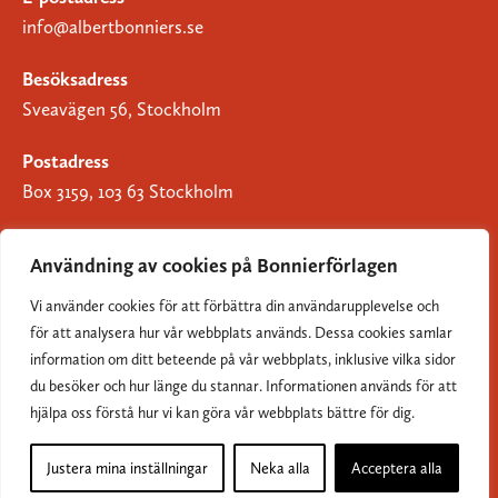
info@albertbonniers.se
Besöksadress
Sveavägen 56, Stockholm
Postadress
Box 3159, 103 63 Stockholm
Användning av cookies på Bonnierförlagen
Vi använder cookies för att förbättra din användarupplevelse och
Om Bonnierförlagen
för att analysera hur vår webbplats används. Dessa cookies samlar
Cookies
information om ditt beteende på vår webbplats, inklusive vilka sidor
du besöker och hur länge du stannar. Informationen används för att
Integritetspolicy
hjälpa oss förstå hur vi kan göra vår webbplats bättre för dig.
Justera mina inställningar
Neka alla
Acceptera alla