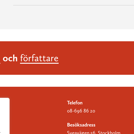
och
r
författare
Telefon
08-696 86 20
Besöksadress
Sveavägen 56, Stockholm
r