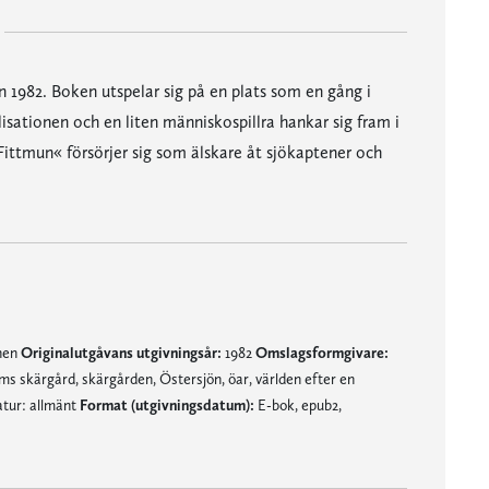
n 1982. Boken utspelar sig på en plats som en gång i
lisationen och en liten människospillra hankar sig fram i
Fittmun« försörjer sig som älskare åt sjökaptener och
mnen
Originalutgåvans utgivningsår:
1982
Omslagsformgivare:
s skärgård, skärgården, Östersjön, öar, världen efter en
atur: allmänt
Format (utgivningsdatum):
E-bok, epub2,