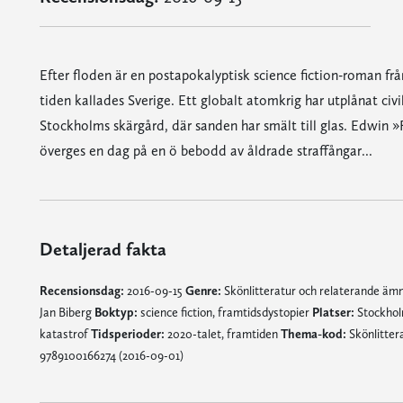
Efter floden är en postapokalyptisk science fiction-roman frå
tiden kallades Sverige. Ett globalt atomkrig har utplånat civi
Stockholms skärgård, där sanden har smält till glas. Edwin »
överges en dag på en ö bebodd av åldrade straffångar...
Detaljerad fakta
Recensionsdag:
2016-09-15
Genre:
Skönlitteratur och relaterande ä
Jan Biberg
Boktyp:
science fiction, framtidsdystopier
Platser:
Stockholm
katastrof
Tidsperioder:
2020-talet, framtiden
Thema-kod:
Skönlitter
9789100166274 (2016-09-01)