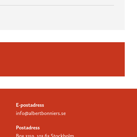
E-postadress
info@albertbonniers.se
Postadress
Box 3159, 103 63 Stockholm