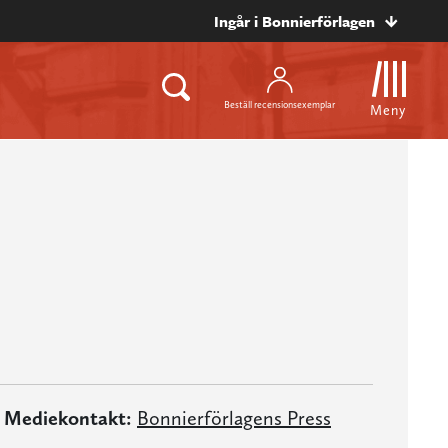
Ingår i Bonnierförlagen
Beställ recensionsexemplar
Meny
Mediekontakt:
Bonnierförlagens Press