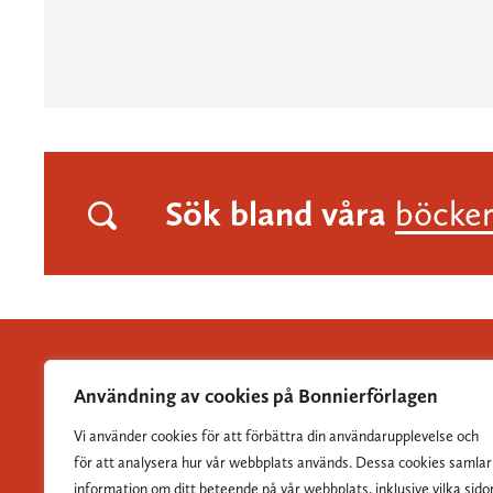
Sök bland våra
böcke
Användning av cookies på Bonnierförlagen
Vi använder cookies för att förbättra din användarupplevelse och
Albert Bonniers Förlag grundades 1837 och är Sveriges
för att analysera hur vår webbplats används. Dessa cookies samlar
största skönlitterära förlag.
information om ditt beteende på vår webbplats, inklusive vilka sido