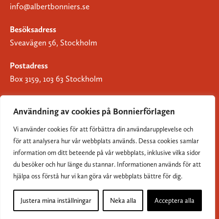
info@albertbonniers.se
Besöksadress
Sveavägen 56, Stockholm
Postadress
Box 3159, 103 63 Stockholm
Användning av cookies på Bonnierförlagen
Vi använder cookies för att förbättra din användarupplevelse och
Om Bonnierförlagen
för att analysera hur vår webbplats används. Dessa cookies samlar
Cookies
information om ditt beteende på vår webbplats, inklusive vilka sidor
du besöker och hur länge du stannar. Informationen används för att
Integritetspolicy
hjälpa oss förstå hur vi kan göra vår webbplats bättre för dig.
Justera mina inställningar
Neka alla
Acceptera alla