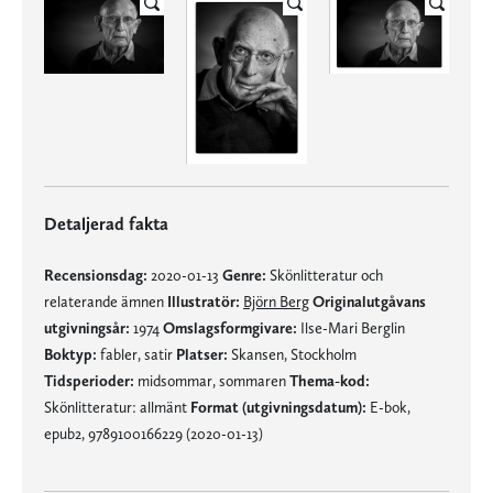
Detaljerad fakta
Recensionsdag:
2020-01-13
Genre:
Skönlitteratur och
relaterande ämnen
Illustratör:
Björn Berg
Originalutgåvans
utgivningsår:
1974
Omslagsformgivare:
Ilse-Mari Berglin
Boktyp:
fabler, satir
Platser:
Skansen, Stockholm
Tidsperioder:
midsommar, sommaren
Thema-kod:
Skönlitteratur: allmänt
Format (utgivningsdatum):
E-bok,
epub2, 9789100166229 (2020-01-13)