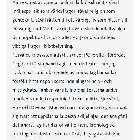
Ämnesvalet är varierat och ändå konsekvent - såväl
inrikespolitik som världsfrågor, såväl religion som
genteknik, såväl rätten till ett värdigt liv som rätten till
en värdig död.Med ständigt överraskande infallsvinklar
och respektlös humor ställer PC Jersild samtidens
viktiga frågor i blixtbelysning.
"Urvalet är osystematiskt", skriver PC Jersild i förordet.
"Jag har i första hand tagit med de texter som jag
tycker bäst om, oberoende av ämne. Jag har sedan
försökt hitta någon sorts indelningsprincip - och
misslyckats. Tanken var att inordna texterna under
rubriker som Inrikespolitik, Utrikespolitik, Sjukvård,
Etik och Diverse. Men vid närmare granskning visar det
sig svårt att upprätthålla dessa skiljelinjer, det ena går i
det andra. Jag har därför valt en rent kronologisk
ordning, de äldsta texterna först, de yngsta sist. För