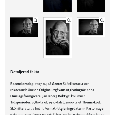
Detaljerad fakta
Recensionsdag:
2017-04-18
Genre:
Skönlitteratur och
relaterande ämnen
Originalutgåvans utgivningsår:
2002
Omslagsformgivare:
Jan Biberg
Boktyp:
kolumner
Tidsperioder:
1980-talet, 1990-talet, 2000-talet
Thema-kod:
Skönlitteratur: allmänt
Format (utgivningsdatum):
Kartonnage,
9789100579135 (2002-03-12); E-bok, epub2, 9789100166342 (2017-