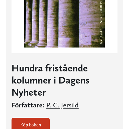
Hundra fristående
kolumner i Dagens
Nyheter
Författare:
P. C. Jersild
Köp boken