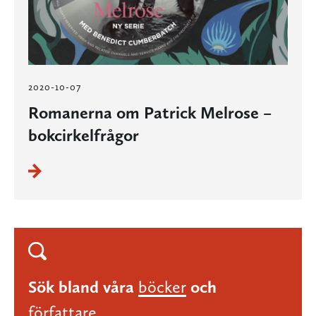
2020-10-07
Romanerna om Patrick Melrose –
bokcirkelfrågor
Sök bland våra
böcker
och
författare