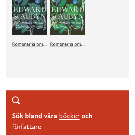
Romanerna om Patrick Melrose. Vol 1
Romanerna om Patrick Melrose. Vol 2
Sök bland våra
böcker
och
författare