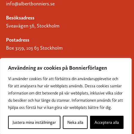
info@albertbonniers.se
Besöksadress
Sveavägen 56, Stockholm
Postadress
Box 3159, 103 63 Stockholm
Användning av cookies på Bonnierförlagen
Vi använder cookies för att förbättra din användarupplevelse och
Om Bonnierförlagen
för att analysera hur vår webbplats används. Dessa cookies samlar
Cookies
information om ditt beteende på vår webbplats, inklusive vilka sidor
du besöker och hur länge du stannar. Informationen används för att
Integritetspolicy
hjälpa oss förstå hur vi kan göra vår webbplats bättre för dig.
Justera mina inställningar
Neka alla
Acceptera alla