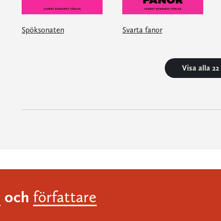
Spöksonaten
Svarta fanor
Visa alla 2
och
r
författare