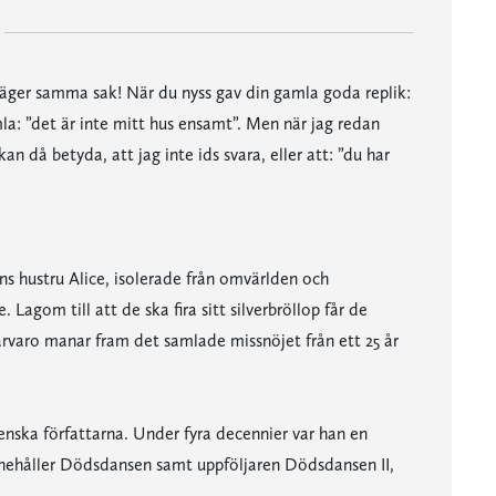
säger samma sak! När du nyss gav din gamla goda replik:
la: ”det är inte mitt hus ensamt”. Men när jag redan
an då betyda, att jag inte ids svara, eller att: ”du har
ans hustru Alice, isolerade från omvärlden och
Lagom till att de ska fira sitt silverbröllop får de
ärvaro manar fram det samlade missnöjet från ett 25 år
enska författarna. Under fyra decennier var han en
nnehåller Dödsdansen samt uppföljaren Dödsdansen II,