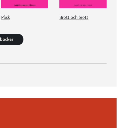
Påsk
Brott och brott
2 böcker