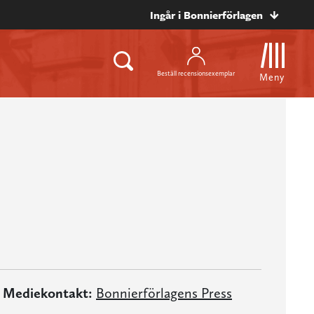
Ingår i Bonnierförlagen
Beställ recensionsexemplar
Meny
Mediekontakt:
Bonnierförlagens Press