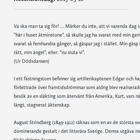
Va ska man ta sig för? … Märker du inte, att vi varenda dag 
”här i huset åtminstone”, så skulle jag ha svarat med min gam
svarat så femhundra gånger, så gäspar jag i stället. Min gäsp k
rätt, min ängel”, eller: ”nu sluta vi”.
(Ur Dödsdansen)
I ett fästningstorn befinner sig artillerikaptenen Edgar och h
förbittrade över framtidsdrömmar som aldrig blev realiserade. 
besök av en släkting som återvänt från Amerika, Kurt, vars n
långt, stagnerat äktenskap.
August Strindberg (1849-1912) räknas som en av de största sv
dominerande gestalt i det litterära Sverige. Denna utgåva i
båda skrivna år 1900.