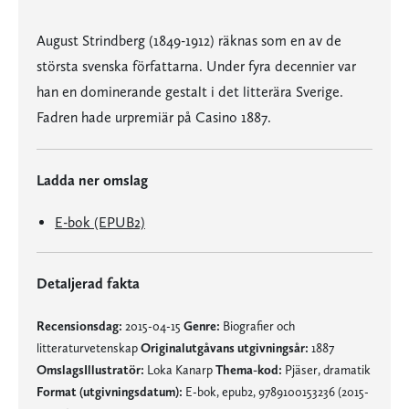
August Strindberg (1849-1912) räknas som en av de
största svenska författarna. Under fyra decennier var
han en dominerande gestalt i det litterära Sverige.
Fadren hade urpremiär på Casino 1887.
Ladda ner omslag
E-bok (EPUB2)
Detaljerad fakta
Recensionsdag:
2015-04-15
Genre:
Biografier och
litteraturvetenskap
Originalutgåvans utgivningsår:
1887
OmslagsIllustratör:
Loka Kanarp
Thema-kod:
Pjäser, dramatik
Format (utgivningsdatum):
E-bok, epub2, 9789100153236 (2015-