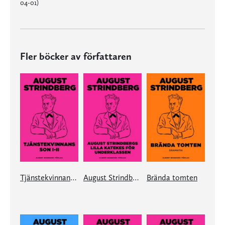
04-01)
Fler böcker av författaren
Tjänstekvinnans son 1-2
August Strindbergs Lilla katekes för underklassen
Brända tomten