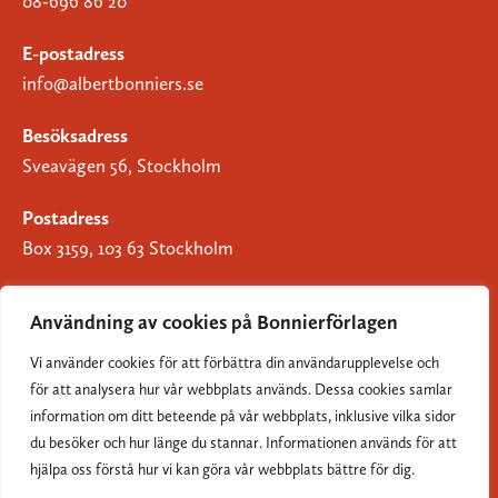
08-696 86 20
E-postadress
info@albertbonniers.se
Besöksadress
Sveavägen 56, Stockholm
Postadress
Box 3159, 103 63 Stockholm
Användning av cookies på Bonnierförlagen
Vi använder cookies för att förbättra din användarupplevelse och
Om Bonnierförlagen
för att analysera hur vår webbplats används. Dessa cookies samlar
Cookies
information om ditt beteende på vår webbplats, inklusive vilka sidor
du besöker och hur länge du stannar. Informationen används för att
Integritetspolicy
hjälpa oss förstå hur vi kan göra vår webbplats bättre för dig.