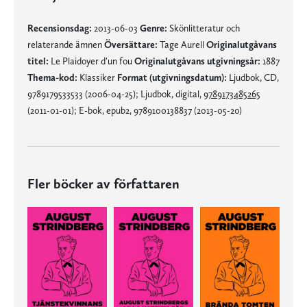
Recensionsdag:
2013-06-03
Genre:
Skönlitteratur och
relaterande ämnen
Översättare:
Tage Aurell
Originalutgåvans
titel:
Le Plaidoyer d'un fou
Originalutgåvans utgivningsår:
1887
Thema-kod:
Klassiker
Format (utgivningsdatum):
Ljudbok, CD,
9789179533533 (2006-04-25); Ljudbok, digital,
9789173485265
(2011-01-01); E-bok, epub2, 9789100138837 (2013-05-20)
Fler böcker av författaren