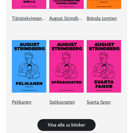
Tjänstekvinnans son 1-2
August Strindbergs Lilla katekes för underklassen
Brända tomten
Pelikanen
Spöksonaten
Svarta fanor
Visa alla 22 böcker