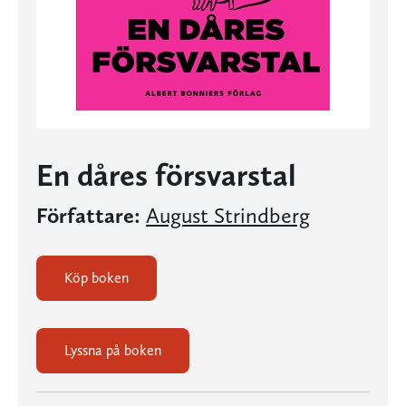
En dåres försvarstal
Författare:
August Strindberg
Köp boken
Lyssna på boken