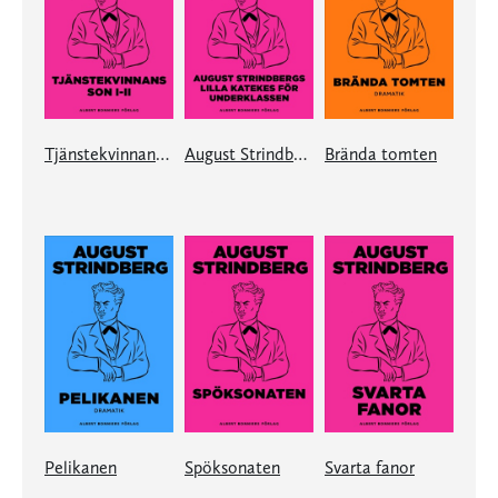
Tjänstekvinnans son 1-2
August Strindbergs Lilla katekes för underklassen
Brända tomten
Pelikanen
Spöksonaten
Svarta fanor