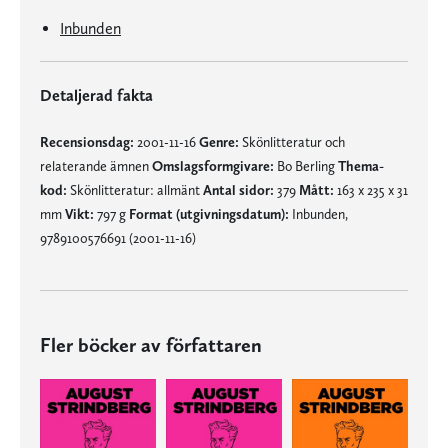
Inbunden
Detaljerad fakta
Recensionsdag:
2001-11-16
Genre:
Skönlitteratur och
relaterande ämnen
Omslagsformgivare:
Bo Berling
Thema-
kod:
Skönlitteratur: allmänt
Antal sidor:
379
Mått:
163 x 235 x 31
mm
Vikt:
797 g
Format (utgivningsdatum):
Inbunden,
9789100576691 (2001-11-16)
Fler böcker av författaren