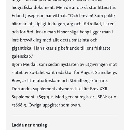
biografiska dokument. Men de är också stor litteratur.
Erland Josephson har vittnat: "Och breven! Som publik
blir man ohjälpligt indragen, arg och förtrollad, ilsken
och förförd. Innan man hinner säga hepp ligger man i
inre brevväxling med allt detta småsinta och
gigantiska. Han riktar sig befriande till ens friskaste
galenskap."
Björn Meidal, som sedan nystarten av utgivningen mot
slutet av 80-talet varit redaktör för August Strindbergs
Brev, är litteraturforskare och Strindbergskännare.
Den andra supplementvolymens titel är: Brev XXII.
Supplement. 18931912. Med generalregister. ISBN: 91-0-
57668-9. Övriga uppgifter som ovan.
Ladda ner omslag