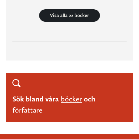
Visa alla 22 böcker
Sök bland våra
böcker
och
författare