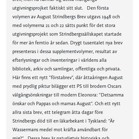
utgivningsprojket faktiskt sitt slut. Den första
volymen av August Strindbergs Brev utgavs 1948 och
med volymerna 21 och 22 sätts punkt för det stora
utgivningsprojekt som Strindbergssällskapet startade
för mer än femtio år sedan. Drygt tusentalet nya brev
presenteras i dessa supplementvolymer, resultat av
efterlysningar och inventeringar i världens alla
bibliotek, arkiv och samlingar, offentliga och privata.
Här finns ett nytt "förstabrev", där åttaåringen August
med prydlig piktur bilägger ett PS till brodern Oscars
välgångsönskningar till modern Eleonora: "Detsamma
önskar och Pappas och mamas August". Och ett nytt
allra sista brev, ett telegram åtta dagar före
Strindbergs död till en läkarbekant i Tyskland: "Är
Wassermans medel mot kräfta användbart för
mig?" Dessa brev är naturligtvis historiska och