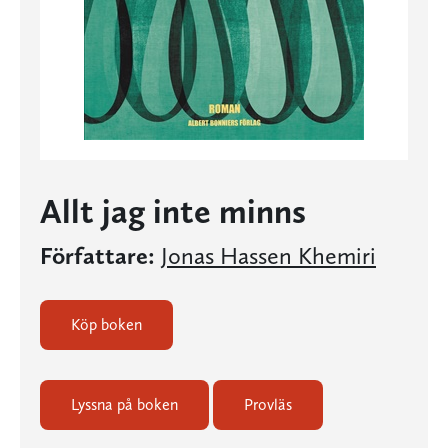
Allt jag inte minns
Författare:
Jonas Hassen Khemiri
Köp boken
Lyssna på boken
Provläs