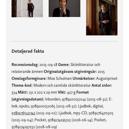
Detaljerad fakta
Recensionsdag:
2015-09-18
Genre:
Skönlitteratur och
relaterande ämnen
Originalutgåvans utgivningsår:
2015
Omslagsformgivare:
Moa Schulman
Utmärkelser:
Augustpriset
Thema-kod:
Modern och samtida skönlitteratur
Antal sidor:
334
Mått:
131 x 202 x 29 mm
Vikt:
427 g
Format
(utgivningsdatum):
Inbunden, 9789100151041 (2015-08-31); E-
bok, epub2, 9789100151065 (2015-08-31); Ljudbok, digital,
9789176510742
(2015-09-01); Ljudbok, mp3-CD, 9789176470305
(2015-09-04); Pocket, 9789174295313 (2016-06-14); Pocket,
9789174297232 (2018-08-09)