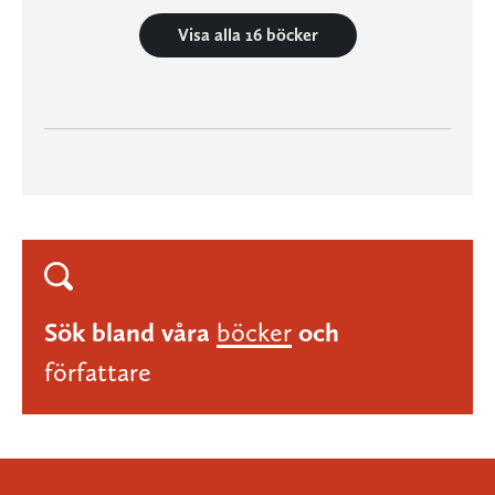
Visa alla 16 böcker
Sök bland våra
böcker
och
författare