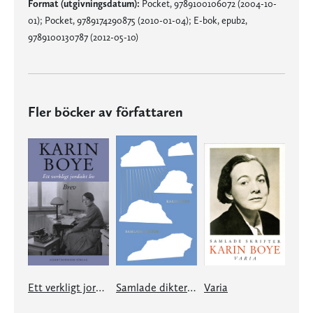
Format (utgivningsdatum):
Pocket, 9789100106072 (2004-10-
01); Pocket, 9789174290875 (2010-01-04); E-bok, epub2,
9789100130787 (2012-05-10)
Fler böcker av författaren
Ett verkligt jordiskt liv
Samlade dikter Karin Boye
Varia