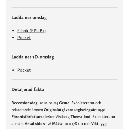
Ladda ner omslag
E-bok (EPUB2)
Pocket
Ladda ner 3D-omslag
Pocket
Detaljerad fakta
Recensionsdag:
2010-01-04
Genre:
Skönlitteratur och
relaterande ämnen
Originalutgåvans utgivningsår:
1940
Förordsförfattare:
Jerker Virdborg
Thema-kod:
Skönlitteratur:
allmänt
Antal sidor:
176
Mått:
110 x 178 x 11 mm
Vikt:
99 g