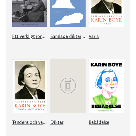
Ett verkligt jordiskt liv
Samlade dikter Karin Boye
Varia
Tendens och verkan
Dikter
Bebådelse