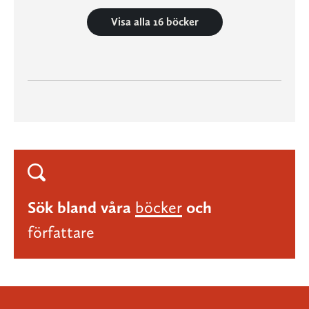
Visa alla 16 böcker
Sök bland våra
böcker
och
författare