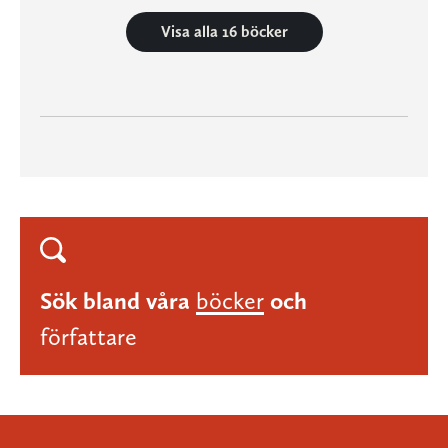
Visa alla 16 böcker
Sök bland våra
böcker
och
författare