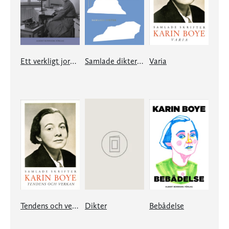
Ett verkligt jordiskt liv
Samlade dikter Karin Boye
Varia
Tendens och verkan
Dikter
Bebådelse