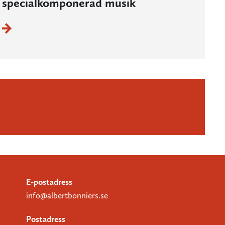
specialkomponerad musik
E-postadress
info@albertbonniers.se
Postadress