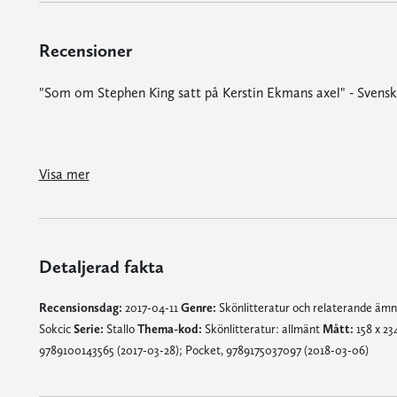
Recensioner
"Som om Stephen King​ satt på Kerstin Ekmans axel" - Svens
"Jag sträckläste Stefan Spjuts förra skräckroman "Stallo" på det där besatta bokslukarsättet som jag trodde tillhörde en helt annan tidsålder. (...) Hans förmåga att skriva fram övernaturliga fasor med samma visuella skärpa som han beskriver det mögliga innanmätet i en ovanligt sunkig husvagn, skapar en förunderlig trovärdighet." - Dagens Nyheter
"Jag har väntat länge på att få kliva in i Stefan Spjuts värld igen. (...) Stalpi bygger vidare på samma värld, en plats som jag inte riktigt hann äta mig mätt 
Visa mer
Detaljerad fakta
Recensionsdag:
2017-04-11
Genre:
Skönlitteratur och relaterande äm
Sokcic
Serie:
Stallo
Thema-kod:
Skönlitteratur: allmänt
Mått:
158 x 23
9789100143565 (2017-03-28); Pocket, 9789175037097 (2018-03-06)