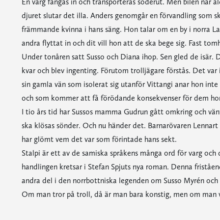
En varg fångas in och transporteras söderut. Men bilen når 
djuret slutar det illa. Anders genomgår en förvandling som s
främmande kvinna i hans säng. Hon talar om en by i norra La
andra flyttat in och dit vill hon att de ska bege sig. Fast t
Under tonåren satt Susso och Diana ihop. Sen gled de isär. D
kvar och blev ingenting. Förutom trolljägare förstås. Det var i
sin gamla vän som isolerat sig utanför Vittangi anar hon inte 
och som kommer att få förödande konsekvenser för dem hon
I tio års tid har Sussos mamma Gudrun gått omkring och vänt
ska klösas sönder. Och nu händer det. Barnarövaren Lennart 
har glömt vem det var som förintade hans sekt.
Stalpi är ett av de samiska språkens många ord för varg och
handlingen kretsar i Stefan Spjuts nya roman. Denna fristående
andra del i den norrbottniska legenden om Susso Myrén och d
Om man tror på troll, då är man bara konstig, men om man v