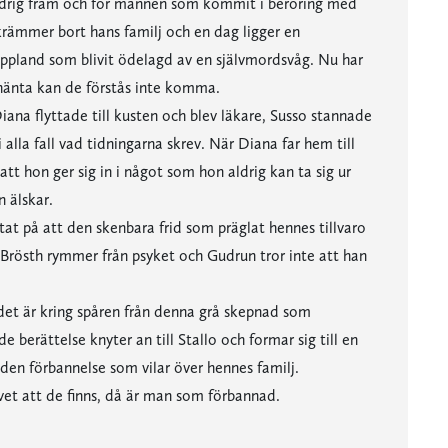
aldrig fram och för männen som kommit i beröring med
krämmer bort hans familj och en dag ligger en
ppland som blivit ödelagd av en självmordsvåg. Nu har
omhänta kan de förstås inte komma.
iana flyttade till kusten och blev läkare, Susso stannade
 alla fall vad tidningarna skrev. När Diana far hem till
att hon ger sig in i något som hon aldrig kan ta sig ur
 älskar.
at på att den skenbara frid som präglat hennes tillvaro
Brösth rymmer från psyket och Gudrun tror inte att han
 det är kring spåren från denna grå skepnad som
 berättelse knyter an till Stallo och formar sig till en
en förbannelse som vilar över hennes familj.
et att de finns, då är man som förbannad.