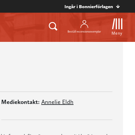
Ingår i Bonnierförlagen
Beställ recensionsexemplar
Meny
Mediekontakt:
Annelie Eldh