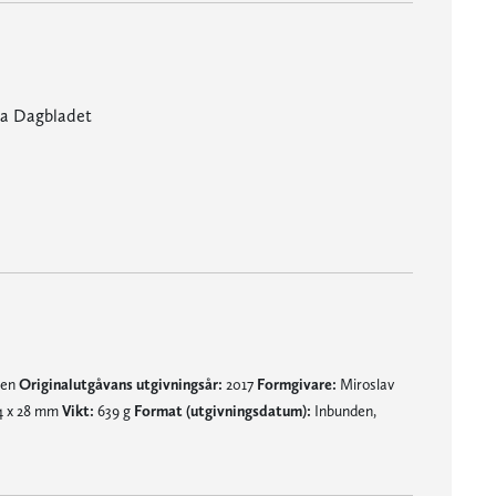
ka Dagbladet
på i första försöket." - Borås Tidning
nen
Originalutgåvans utgivningsår:
2017
Formgivare:
Miroslav
4 x 28 mm
Vikt:
639 g
Format (utgivningsdatum):
Inbunden,