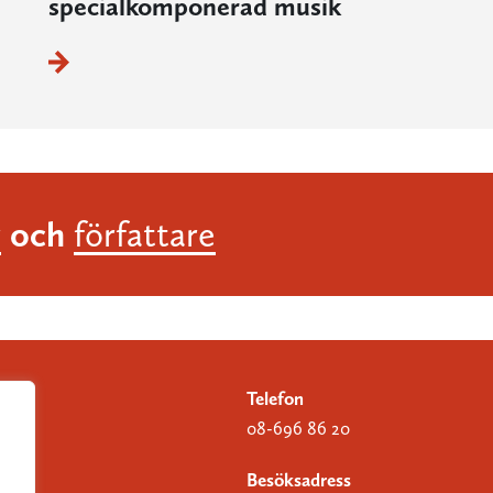
specialkomponerad musik
och
r
författare
Telefon
08-696 86 20
Besöksadress