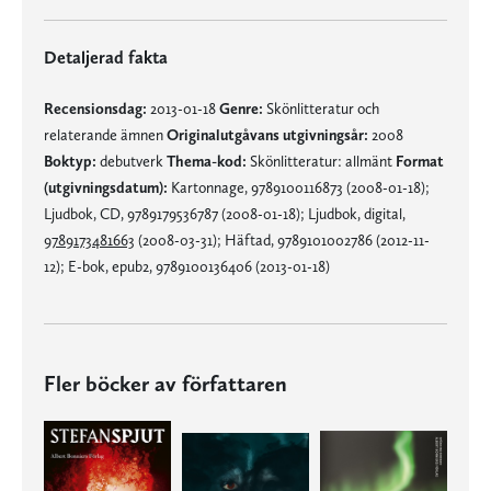
Detaljerad fakta
Recensionsdag:
2013-01-18
Genre:
Skönlitteratur och
relaterande ämnen
Originalutgåvans utgivningsår:
2008
Boktyp:
debutverk
Thema-kod:
Skönlitteratur: allmänt
Format
(utgivningsdatum):
Kartonnage, 9789100116873 (2008-01-18);
Ljudbok, CD, 9789179536787 (2008-01-18); Ljudbok, digital,
9789173481663
(2008-03-31); Häftad, 9789101002786 (2012-11-
12); E-bok, epub2, 9789100136406 (2013-01-18)
Fler böcker av författaren