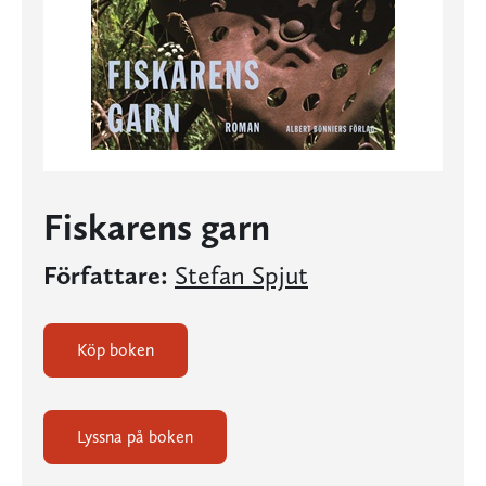
Fiskarens garn
Författare:
Stefan Spjut
Köp boken
Lyssna på boken