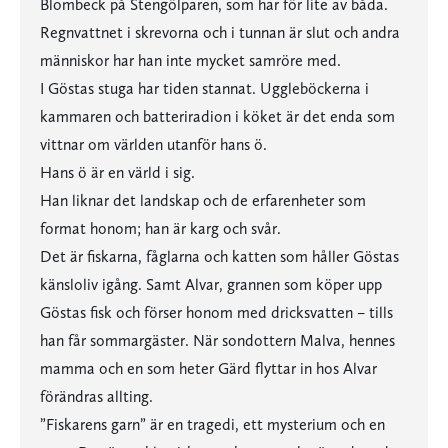
Blombeck på Stengölparen, som har för lite av båda.
Regnvattnet i skrevorna och i tunnan är slut och andra
människor har han inte mycket samröre med.
I Göstas stuga har tiden stannat. Uggleböckerna i
kammaren och batteriradion i köket är det enda som
vittnar om världen utanför hans ö.
Hans ö är en värld i sig.
Han liknar det landskap och de erfarenheter som
format honom; han är karg och svår.
Det är fiskarna, fåglarna och katten som håller Göstas
känsloliv igång. Samt Alvar, grannen som köper upp
Göstas fisk och förser honom med dricksvatten – tills
han får sommargäster. När sondottern Malva, hennes
mamma och en som heter Gärd flyttar in hos Alvar
förändras allting.
”Fiskarens garn” är en tragedi, ett mysterium och en