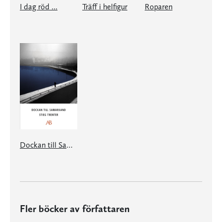
I dag röd ...
Träff i helfigur
Roparen
Dockan till Samarkand
Fler böcker av författaren