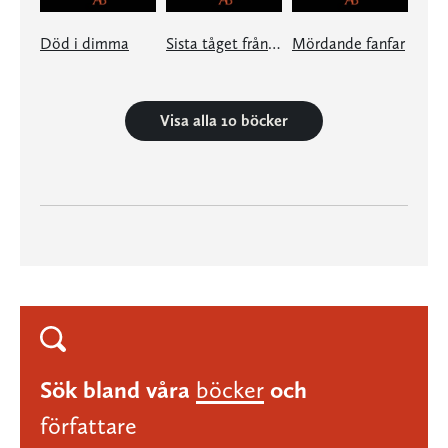
Död i dimma
Sista tåget från S:t Lazare
Mördande fanfar
Visa alla 10 böcker
Sök bland våra
böcker
och
författare