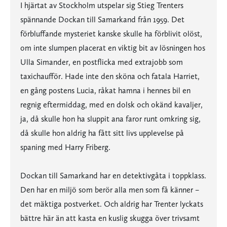
I hjärtat av Stockholm utspelar sig Stieg Trenters
spännande Dockan till Samarkand från 1959. Det
förbluffande mysteriet kanske skulle ha förblivit olöst,
om inte slumpen placerat en viktig bit av lösningen hos
Ulla Simander, en postflicka med extrajobb som
taxichaufför. Hade inte den sköna och fatala Harriet,
en gång postens Lucia, råkat hamna i hennes bil en
regnig eftermiddag, med en dolsk och okänd kavaljer,
ja, då skulle hon ha sluppit ana faror runt omkring sig,
då skulle hon aldrig ha fått sitt livs upplevelse på
spaning med Harry Friberg.
Dockan till Samarkand har en detektivgåta i toppklass.
Den har en miljö som berör alla men som få känner –
det mäktiga postverket. Och aldrig har Trenter lyckats
bättre här än att kasta en kuslig skugga över trivsamt