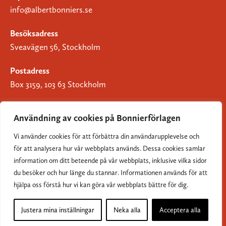
info@albertbonniers.se
Besöksadress
Sveavägen 56, Stockholm
Postadress
Box 3159, 103 63 Stockholm
Användning av cookies på Bonnierförlagen
Vi använder cookies för att förbättra din användarupplevelse och
Om Bonnierförlagen
för att analysera hur vår webbplats används. Dessa cookies samlar
Cookies
information om ditt beteende på vår webbplats, inklusive vilka sidor
du besöker och hur länge du stannar. Informationen används för att
Integritetspolicy
hjälpa oss förstå hur vi kan göra vår webbplats bättre för dig.
Justera mina inställningar
Neka alla
Acceptera alla