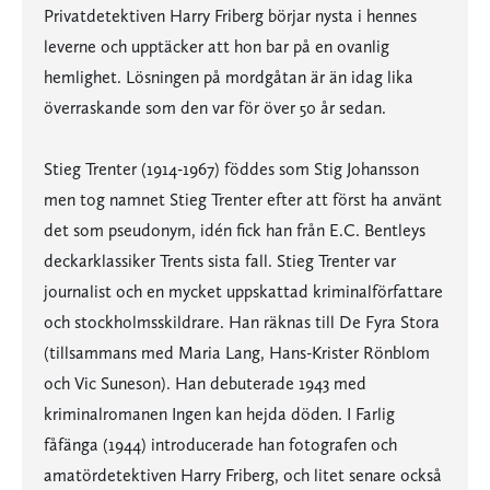
Privatdetektiven Harry Friberg börjar nysta i hennes
leverne och upptäcker att hon bar på en ovanlig
hemlighet. Lösningen på mordgåtan är än idag lika
överraskande som den var för över 50 år sedan.
Stieg Trenter (1914-1967) föddes som Stig Johansson
men tog namnet Stieg Trenter efter att först ha använt
det som pseudonym, idén fick han från E.C. Bentleys
deckarklassiker Trents sista fall. Stieg Trenter var
journalist och en mycket uppskattad kriminalförfattare
och stockholmsskildrare. Han räknas till De Fyra Stora
(tillsammans med Maria Lang, Hans-Krister Rönblom
och Vic Suneson). Han debuterade 1943 med
kriminalromanen Ingen kan hejda döden. I Farlig
fåfänga (1944) introducerade han fotografen och
amatördetektiven Harry Friberg, och litet senare också