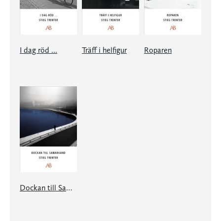
I dag röd ...
Träff i helfigur
Roparen
Dockan till Samarkand