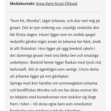
Mediekontakt:
Anna-Karin Korpi-Öhlund
”Kom hit, Monika”, säger Johanna, och drar ned mig på
gruset. Det är tyst omkring oss, ovanligt vindstilla den
här första dagen. Havet ligger som en violblå spegel
nedanför gården.Inget annat än Johanna har hänt, ändå
är allt förändrat. Hon ligger på rygg bredvid cykeln i
det dammiga gruset med sina bleka ben och smutsiga
underbyxor. Bredvid henne ligger flaskan med tjock röd
hallonsaft. Allt är egentligen som vanligt. Utom detta
att Johanna ligger på min gårdsplan.
Springa med åror handlar om sommargästen Johanna
och bondflickan Monika och om hur deras somrar blir
en lekplats med konsekvenser som sträcker sig långt
fram i tiden – till deras egna barn som omedvetet
framkallar sina mödrars laddade ödesdigra